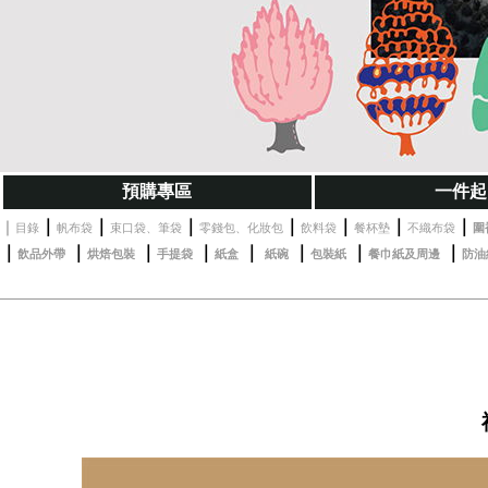
預購專區
一件起
｜
｜
｜
｜
｜
｜
｜
｜
目錄
帆布袋
束口袋、筆袋
零錢包、化妝包
飲料袋
餐杯墊
不織布袋
圍
｜
｜
｜
｜
｜
｜
｜
｜
飲品外帶
烘焙包裝
手提袋
紙盒
紙碗
包裝紙
餐巾紙及周邊
防油