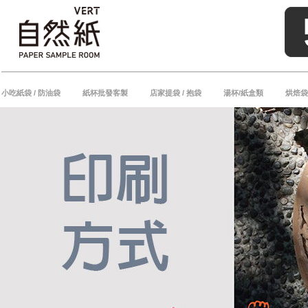
小吃紙袋 / 防油袋
紙杯批發客製
店家提袋 / 抱袋
湯杯/紙盒類
烘焙袋