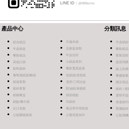
LINE ID：
@085bzrsx
產品中心
分類訊息
不織布袋
綜合紙品
牛皮紙綜
店家提袋類
牛皮紙盒
餐飲紙品
牛皮信封
餐飲紙品
客製流程
小紙袋系列
高低口袋
提袋預購
餐飲寬底提袋
飲料紙杯
線上詢價
葡萄酒紙袋/醋袋
包裝紙/漢堡紙
餐廳推薦
紙袋客製
漢堡/三明治盒
開店用品
紙杯客製
防油紙/淋膜紙
紙杯 / 
紙碗餐盒
烘焙糕點
透明手提
糕點/餐巾紙
印紙杯
保溫袋印
出口包裝
產品零件用紙袋
雙層紙杯
公版圖樣紙袋
少量現貨加印
公版飛機