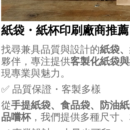
紙袋・紙杯印刷廠商推薦
找尋兼具品質與設計的
紙袋、
夥伴，專注提供
客製化紙袋與
現專業與魅力。
✅ 品質保證・客製多樣
從
手提紙袋、食品袋、防油紙
品嚐杯
，我們提供多種尺寸、