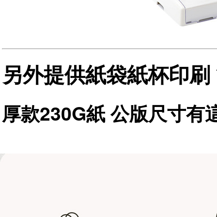
另外提供紙袋紙杯印刷
厚款230G紙 公版尺寸