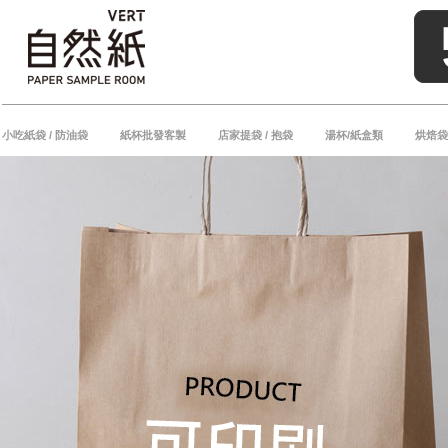
小吃紙袋 / 防油袋
紙杯批發客製
店家提袋 / 抱袋
湯杯/紙盒類
烘焙袋