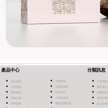
產品中心
分類訊息
不織布袋
綜合紙品
牛皮紙綜
店家提袋類
牛皮紙盒
餐飲紙品
牛皮信封
餐飲紙品
客製流程
小紙袋系列
高低口袋
提袋預購
餐飲寬底提袋
飲料紙杯
線上詢價