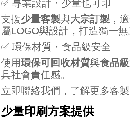
✅ 專業設計・少量也可印
支援
少量客製
與
大宗訂製
，適
屬LOGO與設計，打造獨一
✅ 環保材質・食品級安全
使用
環保可回收材質
與
食品級
具社會責任感。
立即聯絡我們，了解更多客製
少量印刷方案提供