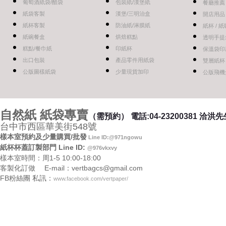
葡萄酒紙袋/醋袋
包裝紙/漢堡紙
餐廳推薦
紙袋客製
漢堡/三明治盒
開店用品
紙杯客製
防油紙/淋膜紙
紙杯 / 
紙碗餐盒
烘焙糕點
透明手提
糕點/餐巾紙
印紙杯
保溫袋印
出口包裝
產品零件用紙袋
雙層紙杯
公版圖樣紙袋
少量現貨加印
公版飛機
自然紙 紙袋專賣
（需預約）
電話:04-23200381 洽洪
台中市西區華美街548號
樣本室預約及少量購買/批發
Line ID:@971ngowu
紙杯杯蓋訂製部門 Line ID:
@976vkxvy
樣本室時間：周1-5 10:00-18:00
客製化訂做 E-mail：vertbagcs@gmail.com
FB粉絲團 私訊：
www.facebook.com/vertpaper/