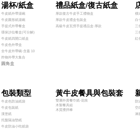
湯杯/紙盒
禮品紙盒/復古紙盒
牛皮紙外帶湯碗
厚款復古牛皮手工禮物盒
橫
牛皮圓形紙湯碗
厚款牛皮禮盒包裝盒
白
手提式外帶餐盒
高級牛皮瓦愣手提禮品盒-厚款
三
環保沙拉餐盒(可分解)
三
牛皮紙四開口紙盒
紅
牛皮色外帶盒
全牛皮外帶碗-含蓋 10
炸物外帶大集合
圓角盒
包裝類型
黃牛皮餐具與包裝套
雙層外賣餐巾紙-花痕
牛皮色防油紙袋
防
木製餐具組
牛皮包裝紙
空
木質攪拌棒
漢堡紙
淋
托盤隔油墊紙
牛皮防油小吃紙袋