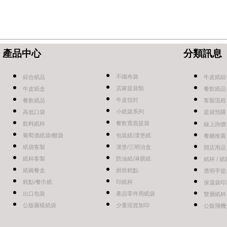
產品中心
分類訊息
不織布袋
綜合紙品
牛皮紙綜
店家提袋類
牛皮紙盒
餐飲紙品
牛皮信封
餐飲紙品
客製流程
小紙袋系列
高低口袋
提袋預購
餐飲寬底提袋
飲料紙杯
線上詢價
葡萄酒紙袋/醋袋
包裝紙/漢堡紙
餐廳推薦
紙袋客製
漢堡/三明治盒
開店用品
紙杯客製
防油紙/淋膜紙
紙杯 / 
紙碗餐盒
烘焙糕點
透明手提
糕點/餐巾紙
印紙杯
保溫袋印
出口包裝
產品零件用紙袋
雙層紙杯
公版圖樣紙袋
少量現貨加印
公版飛機