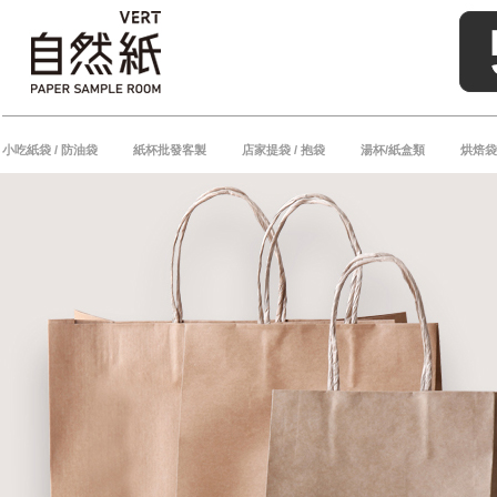
小吃紙袋 / 防油袋
紙杯批發客製
店家提袋 / 抱袋
湯杯/紙盒類
烘焙袋