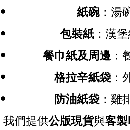
：湯
紙碗
：漢堡
包裝紙
：
餐巾紙及周邊
：
格拉辛紙袋
：雞
防油紙袋
我們提供
與
公版現貨
客製