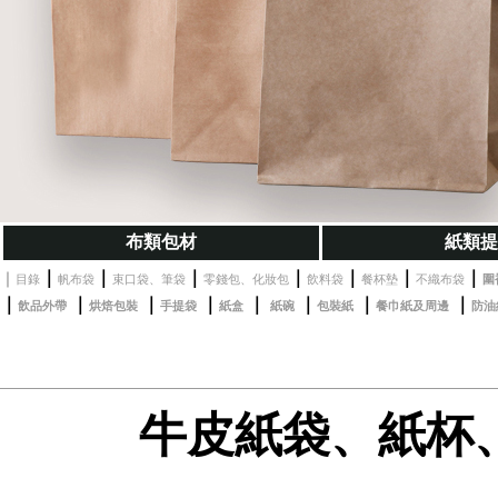
布類包材
紙類
｜
｜
｜
｜
｜
｜
｜
｜
目錄
帆布袋
束口袋、筆袋
零錢包、化妝包
飲料袋
餐杯墊
不織布袋
圍
｜
｜
｜
｜
｜
｜
｜
｜
飲品外帶
烘焙包裝
手提袋
紙盒
紙碗
包裝紙
餐巾紙及周邊
防油
牛皮紙袋、紙杯