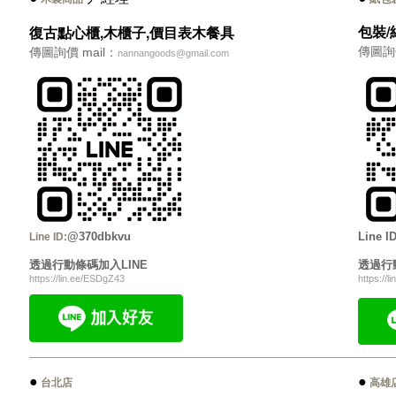
包裝/
復古點心櫃,木櫃子,價目表木餐具
傳圖詢價 
傳圖詢價 mail：
nannangoods@gmail.com
@370dbkvu
Line 
Line ID:
透過行動條碼加入
LINE
透過行
https://lin.ee/ESDgZ43
https://l
●
●
台北店
高雄