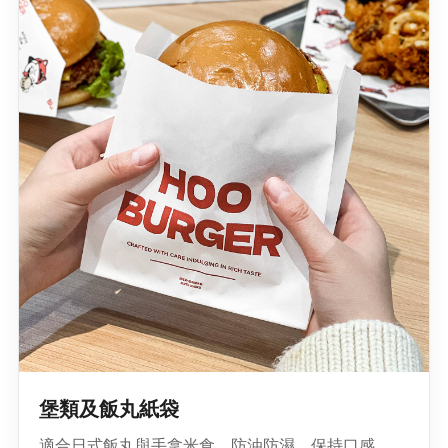
堡類及飯丸紙袋
適合日式飯丸與手拿米食，防油防濕，保持口感。