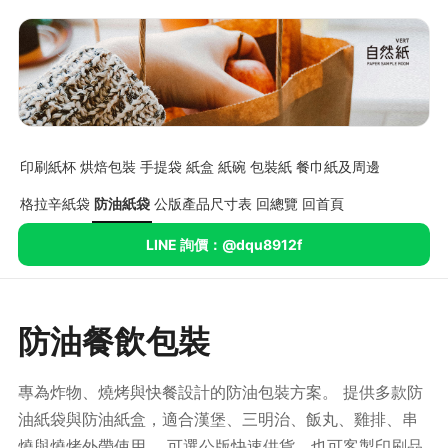
印刷紙杯
烘焙包裝
手提袋
紙盒
紙碗
包裝紙
餐巾紙及周邊
格拉辛紙袋
防油紙袋
公版產品尺寸表
回總覽
回首頁
LINE 詢價：@dqu8912f
防油餐飲包裝
專為炸物、燒烤與快餐設計的防油包裝方案。 提供多款防
油紙袋與防油紙盒，適合漢堡、三明治、飯丸、雞排、串
燒與燒烤外帶使用。 可選公版快速供貨，也可客製印刷品