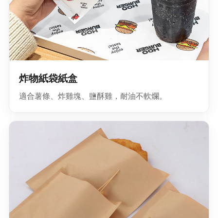
炸物紙袋紙盒
適合薯條、炸雞塊、鹽酥雞，耐油不軟爛。